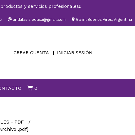
productos y servicios profesionales!!
5
andalasia.educa@gmail.com
Garín, Buenos Aires, Argentina
CREAR CUENTA
INICIAR SESIÓN
ONTACTO
0
ALES - PDF
rchivo .pdf]