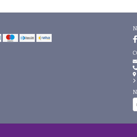
N
C
N