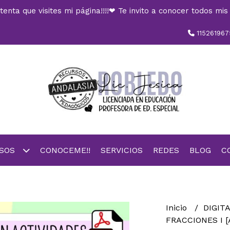
nta que visites mi página!!!!❤ Te invito a conocer todos mis 
115261967
RSOS
CONOCEME!!
SERVICIOS
REDES
BLOG
C
Inicio
DIGIT
FRACCIONES I [A