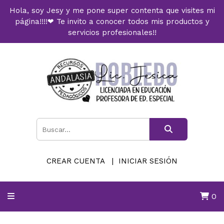
Hola, soy Jesy y me pone super contenta que visites mi
página!!!!❤ Te invito a conocer todos mis productos y
servicios profesionales!!
CREAR CUENTA
INICIAR SESIÓN
0