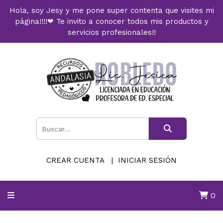
Hola, soy Jesy y me pone super contenta que visites mi
página!!!!❤ Te invito a conocer todos mis productos y
servicios profesionales!!
CREAR CUENTA
INICIAR SESIÓN
0