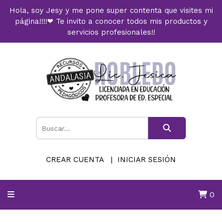
Hola, soy Jesy y me pone super contenta que visites mi
página!!!!❤ Te invito a conocer todos mis productos y
servicios profesionales!!
CREAR CUENTA
INICIAR SESIÓN
0