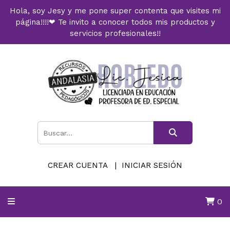
Hola, soy Jesy y me pone super contenta que visites mi
página!!!!❤ Te invito a conocer todos mis productos y
servicios profesionales!!
CREAR CUENTA
INICIAR SESIÓN
0