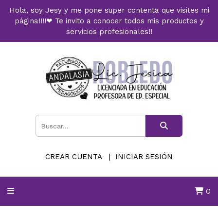
Hola, soy Jesy y me pone super contenta que visites mi
página!!!!❤ Te invito a conocer todos mis productos y
servicios profesionales!!
CREAR CUENTA
INICIAR SESIÓN
0