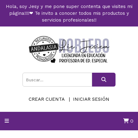
Hola, soy Jesy y me pone super contenta que visites mi
página!!!!❤ Te invito a conocer todos mis productos y
servicios profesionales!!
CREAR CUENTA
INICIAR SESIÓN
0