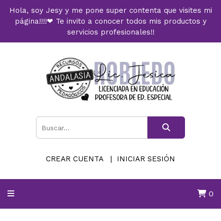
Hola, soy Jesy y me pone super contenta que visites mi
página!!!!❤ Te invito a conocer todos mis productos y
servicios profesionales!!
CREAR CUENTA
INICIAR SESIÓN
0