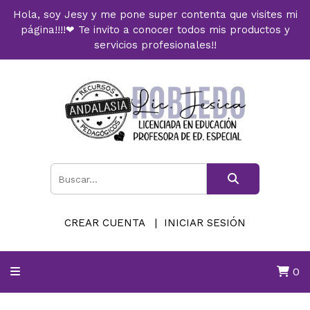
Hola, soy Jesy y me pone super contenta que visites mi
página!!!!❤ Te invito a conocer todos mis productos y
servicios profesionales!!
CREAR CUENTA
INICIAR SESIÓN
0